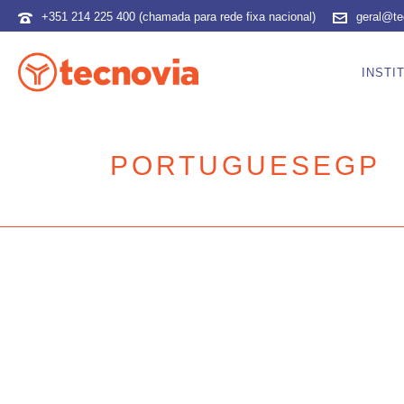
+351 214 225 400 (chamada para rede fixa nacional)
geral@te
INSTI
PORTUGUESEGP