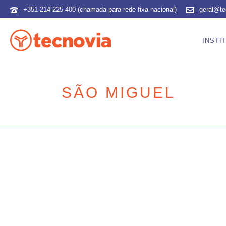
+351 214 225 400 (chamada para rede fixa nacional)
geral@te
INSTI
SÃO MIGUEL