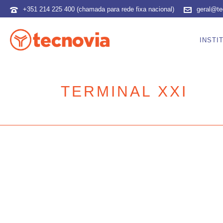
+351 214 225 400 (chamada para rede fixa nacional)
geral@te
INSTI
TERMINAL XXI