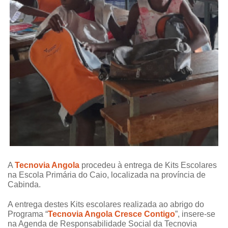
A
Tecnovia Angola
procedeu à entrega de Kits Escolares
na Escola Primária do Caio, localizada na província de
Cabinda.
A entrega destes Kits escolares realizada ao abrigo do
Programa “
Tecnovia Angola Cresce Contigo
”, insere-se
na Agenda de Responsabilidade Social da Tecnovia