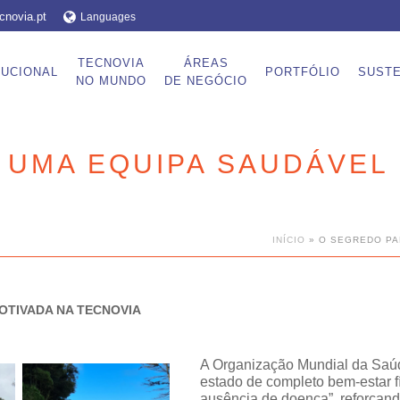
cnovia.pt
Languages
TECNOVIA
ÁREAS
TUCIONAL
PORTFÓLIO
SUSTE
NO MUNDO
DE NEGÓCIO
 UMA EQUIPA SAUDÁVEL 
INÍCIO
»
O SEGREDO PA
OTIVADA NA TECNOVIA
A
Organização Mundial da Sa
estado de completo bem-estar fí
ausência de doença”, reforçan