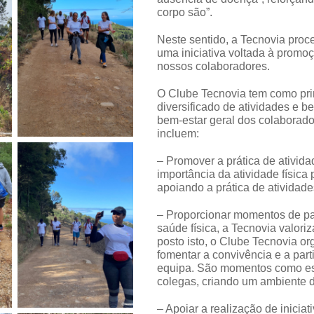
corpo são”.
Neste sentido, a
Tecnovia
proce
uma iniciativa voltada à promoç
nossos colaboradores.
O Clube Tecnovia tem como prin
diversificado de atividades e 
bem-estar geral dos colaborado
incluem:
– Promover a prática de ativid
importância da atividade física
apoiando a prática de atividade
– Proporcionar momentos de par
saúde física, a Tecnovia valori
posto isto, o Clube Tecnovia o
fomentar a convivência e a par
equipa. São momentos como est
colegas, criando um ambiente de
– Apoiar a realização de inicia