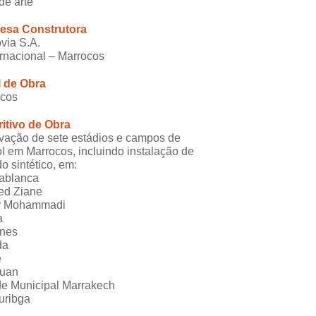
de arte
esa Construtora
via S.A.
ernacional – Marrocos
l de Obra
ocos
itivo de Obra
ação de sete estádios e campos de
ol em Marrocos, incluindo instalação de
do sintético, em:
ablanca
ed Ziane
y Mohammadi
a
knes
da
é
ouan
de Municipal Marrakech
uribga