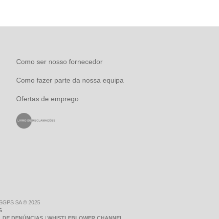
Como ser nosso fornecedor
Como fazer parte da nossa equipa
Ofertas de emprego
 SGPS SA © 2025
S
 DE DENÚNCIAS
|
WHISTLEBLOWER CHANNEL