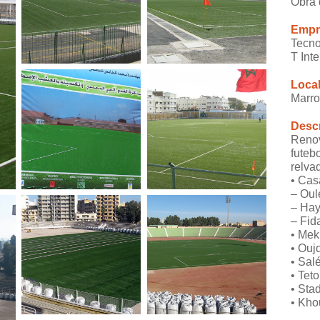
Obra 
Empr
Tecno
T Int
Loca
Marr
Descr
Renov
futeb
relva
• Cas
– Oul
– Ha
– Fid
• Me
• Ouj
• Sal
• Tet
• Sta
• Kho