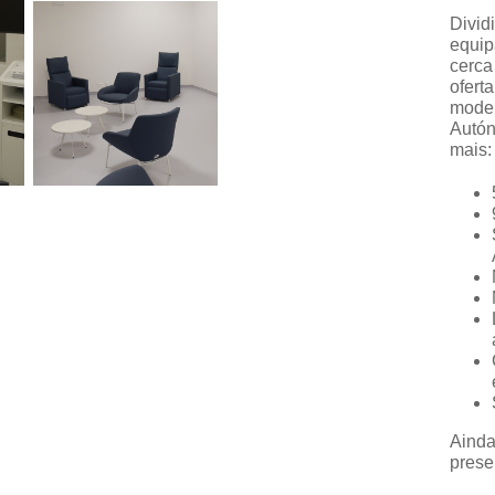
Divid
equip
cerca
ofert
moder
Autón
mais:
Ainda
prese