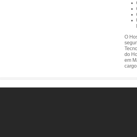
O
Hos
segun
Tecno
do
Ho
em Ma
cargo