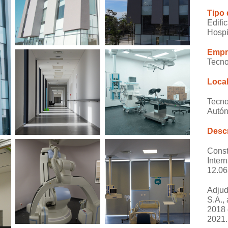
Tipo
Edifi
Hospi
Empr
Tecno
Loca
Tecno
Autó
Descr
Const
Inter
12.06
Adjud
S.A.,
2018 
2021.