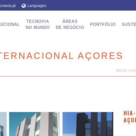
cnovia.pt
Languages
TECNOVIA
ÁREAS
TUCIONAL
PORTFÓLIO
SUSTE
NO MUNDO
DE NEGÓCIO
NTERNACIONAL AÇORES
INÍCIO
»
P
HIA
AÇO