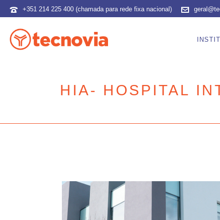
+351 214 225 400 (chamada para rede fixa nacional)
geral@te
INSTI
HIA- HOSPITAL I