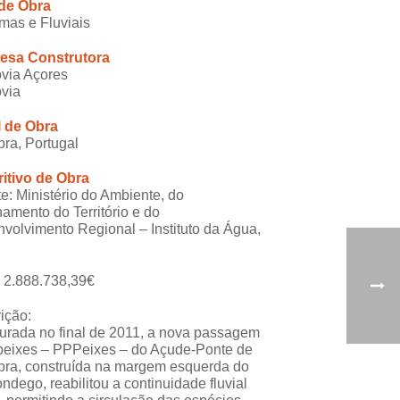
 de Obra
imas e Fluviais
esa Construtora
via Açores
via
l de Obra
ra, Portugal
itivo de Obra
te: Ministério do Ambiente, do
amento do Território e do
volvimento Regional – Instituto da Água,
: 2.888.738,39€
ição:
urada no final de 2011, a nova passagem
peixes – PPPeixes – do Açude-Ponte de
ra, construída na margem esquerda do
ondego, reabilitou a continuidade fluvial