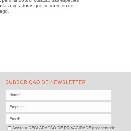
o, permitindo a circulação das espécies
colas migradoras que ocorrem no rio
ego.
SUBSCRIÇÃO DE NEWSLETTER
Aceito a
DECLARAÇÃO DE PRIVACIDADE
apresentada