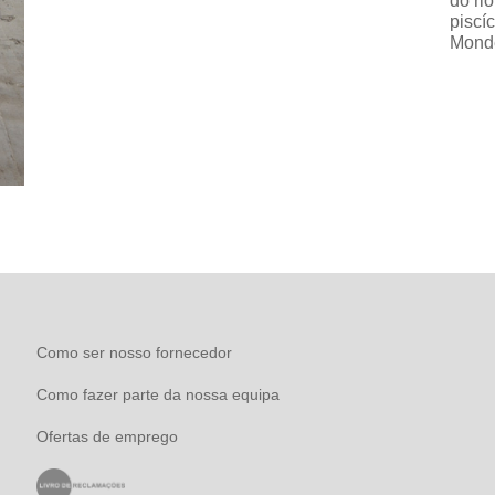
do ri
piscí
Mond
Como ser nosso fornecedor
Como fazer parte da nossa equipa
Ofertas de emprego