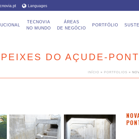
cnovia.pt
Languages
TECNOVIA
ÁREAS
TUCIONAL
PORTFÓLIO
SUSTE
NO MUNDO
DE NEGÓCIO
 PEIXES DO AÇUDE-PON
INÍCIO
»
PORTFOLIOS
»
NOV
NOV
PON