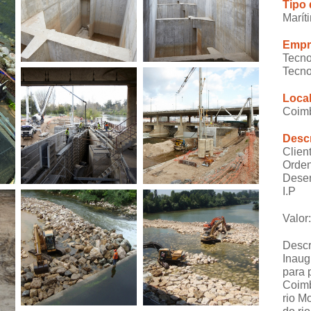
Tipo
Marít
Empr
Tecno
Tecno
Loca
Coimb
Descr
Clien
Orden
Desen
I.P
Valor
Descr
Inaug
para 
Coimb
rio M