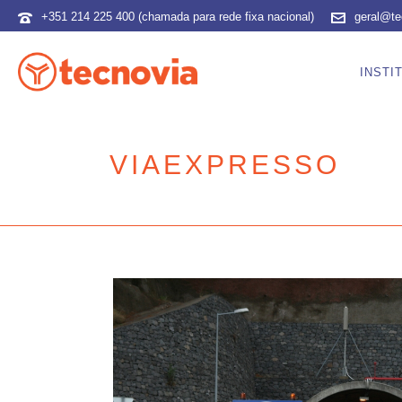
+351 214 225 400 (chamada para rede fixa nacional)
geral@te
INSTI
VIAEXPRESSO