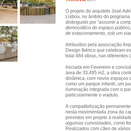
O projeto do arquiteto José Ad
Lisboa, no âmbito do programa 
distinguido por “
assumir a comp
democrático do espaço público
de estacionamento, sob um via
Atribuídos pela associação Arq
Design Ibérico que celebram es
total 484 obras, nas diferentes 
Iniciada em Fevereiro e concl
área de 33,495 m2, a obra confe
dinâmica, com novos espaços de
como um parque infantil, um pa
iluminação integrada com o pai
particularmente o viaduto.
A compatibilização permanente
nesta movimentada zona da cap
previstos em projeto à realidad
algumas curiosidades, como for
Realizados com cães de vários 