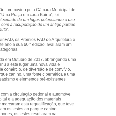
rião, promovido pela Câmara Municipal de
“Uma Praça em cada Bairro”, foi
lexidade de um lugar, potenciando o uso
, com a recuperação de um antigo parque
duto
“.
uinFAD, os Prémios FAD de Arquitetura e
te ano a sua 60.ª edição, avaliaram um
categorias.
uída em Outubro de 2017, abrangendo uma
riu a este lugar uma nova vida e
 comércio, de diversão e de convívio,
rque canino, uma fonte cibernética e uma
sagismo e elementos pré-existentes,
 com a circulação pedonal e automóvel,
ital e a adequação dos materiais
e marcaram esta requalificação, que teve
am os testes ao parque canino.
portes, os testes resultaram na