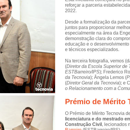
reforçar a parceria estabeleci
2022.
Desde a formalização da parcer
juntos para proporcionar melho
especialmente na área da Engen
demonstração clara do compro
educação e o desenvolvimento p
e técnicos especializados.
Na terceira fotografia, vemos (
(
Diretor da Escola Superior de 
ESTBarreiro/IPS
); Frederico Ro
da Tecnovia
); Ângela Lemos (
P
(
Diretor Geral da Tecnovia
); e 
o Relacionamento com a Comu
Prémio de Mérito 
O Prémio de Mérito Tecnovia d
licenciatura e do mestrado e
Construção Civil
, lecionados
Barreiro
(ESTBarreiro/IPS).