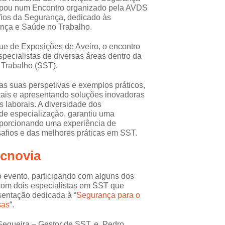
ipou num Encontro organizado pela AVDS
fios da Segurança, dedicado às
ança e Saúde no Trabalho.
ue de Exposições de Aveiro, o encontro
specialistas de diversas áreas dentro da
 Trabalho (SST).
 as suas perspetivas e exemplos práticos,
ais e apresentando soluções inovadoras
s laborais. A diversidade dos
 de especialização, garantiu uma
oporcionando uma experiência de
afios e das melhores práticas em SST.
ecnovia
 evento, participando com alguns dos
 com dois especialistas em SST que
sentação dedicada à “
Segurança para o
sas
“.
Sequeira – Gestor de SST, e, Pedro