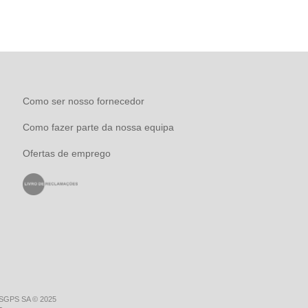
Como ser nosso fornecedor
Como fazer parte da nossa equipa
Ofertas de emprego
 SGPS SA © 2025