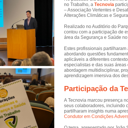
no Trabalho, a
Tecnovia
partic
– Associação Vertentes e Desa
Alterações Climáticas e Segur
Realizado no Auditório do Parq
contou com a participação de e
área da Segurança e Saúde no
Estes profissionais partilharam
abordando questões fundament
aplicáveis a diferentes contexto
especialistas e das suas áreas
abordagem multidisciplinar, pr
aprendizagem imersiva dos des
Participação da T
A Tecnovia marcou presença no
seus colaboradores, incluindo
partilharam insights numa apre
Condutor em Condições Adver
O tema, apresentado por João 