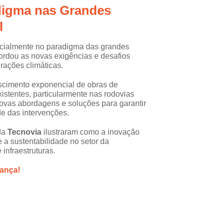
d
igma nas Gra
ndes
l
cialmente no paradigma das grandes
ordou as novas exigências e desafios
erações climáticas.
scimento exponencial de obras de
xistentes, particularmente nas rodovias
novas abordagens e soluções para garantir
de das intervenções.
 da
Tecnovia
ilustraram como a inovação
 a sustentabilidade no setor da
infraestruturas.
ança!