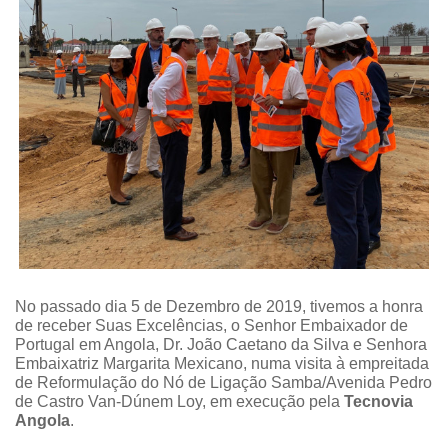
No passado dia 5 de Dezembro de 2019, tivemos a honra
de receber Suas Excelências, o Senhor Embaixador de
Portugal em Angola, Dr. João Caetano da Silva e Senhora
Embaixatriz Margarita Mexicano, numa visita à empreitada
de Reformulação do Nó de Ligação Samba/Avenida Pedro
de Castro Van-Dúnem Loy, em execução pela
Tecnovia
Angola
.