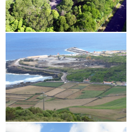
PICO
Produtos e Serviços
,
Região Autónoma dos Açores
,
Agregados
,
Misturas Betuminosas
,
Betão Pronto
,
Pré-Fabricados em Betão
,
Laboratório
,
Gestão de Resíduos
GRACIOSA