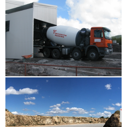
Produtos e Serviços
,
Região Autónoma dos Açores
,
Agregados
,
Misturas Betuminosas
,
Betão Pronto
,
Pré-Fabricados em Betão
,
Laboratório
,
Gestão de Resíduos
FAIAL
Produtos e Serviços
,
Região Autónoma dos Açores
,
Agregados
,
Misturas Betuminosas
,
Betão Pronto
,
Pré-Fabricados em Betão
,
Laboratório
,
Gestão de Resíduos