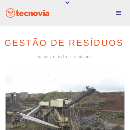
GESTÃO DE RESÍDUOS
INÍCIO
»
GESTÃO DE RESÍDUOS