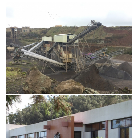
CENTRO INDUSTRIAL TECNOVIA – PORTO
NOVO
Produtos e Serviços
,
Região Autónoma da Madeira
,
Agregados
,
Misturas Betuminosas
,
Betão Pronto
,
Pré-Fabricados em Betão
TERCEIRA
Produtos e Serviços
,
Região Autónoma dos Açores
,
Agregados
,
Misturas Betuminosas
,
Betão Pronto
,
Pré-Fabricados em Betão
,
Laboratório
,
Gestão de Resíduos