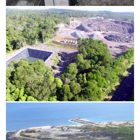
SÃO JORGE
Produtos e Serviços
,
Região Autónoma dos Açores
,
Agregados
,
Misturas Betuminosas
,
Betão Pronto
,
Pré-Fabricados em Betão
,
Laboratório
,
Gestão de Resíduos
PICO
Produtos e Serviços
,
Região Autónoma dos Açores
,
Agregados
,
Misturas Betuminosas
,
Betão Pronto
,
Pré-Fabricados em Betão
,
Laboratório
,
Gestão de Resíduos