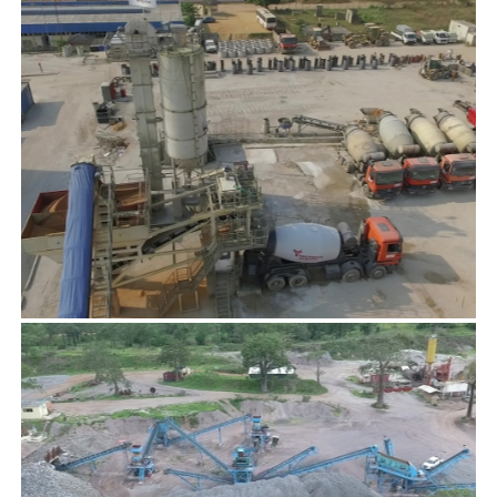
PROVÍNCIA DE MALANJE
Produtos e Serviços
,
Angola
,
Agregados
,
Misturas Betuminosas
,
Betão Pronto
,
Pré-Fabricados em Betão
PROVÍNCIA DE CABINDA
Produtos e Serviços
,
Angola
,
Agregados
,
Misturas Betuminosas
,
Betão Pronto
,
Pré-Fabricados em Betão
,
Laboratório