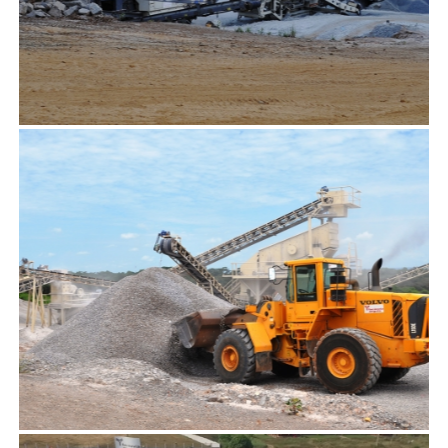
PROVÍNCIA DO ZAIRE
Produtos e Serviços
,
Angola
,
Agregados
,
Misturas Betuminosas
,
Betão Pronto
,
Pré-Fabricados em Betão