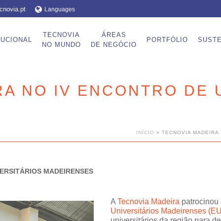
cnovia.pt
Languages
TECNOVIA
ÁREAS
TUCIONAL
PORTFÓLIO
SUSTE
NO MUNDO
DE NEGÓCIO
RA NO IV ENCONTRO DE 
INÍCIO
»
TECNOVIA MADEIRA
VERSITÁRIOS MADEIRENSES
A
Tecnovia Madeira
patrocinou 
Universitários Madeirenses (
universitários da região para de