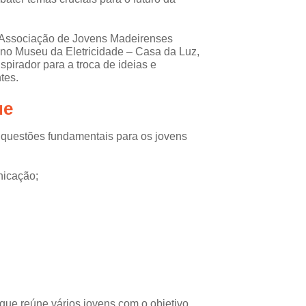
 Associação de Jovens Madeirenses
o Museu da Eletricidade – Casa da Luz,
pirador para a troca de ideias e
tes.
ue
questões fundamentais para os jovens
icação;
ue reúne vários jovens com o objetivo