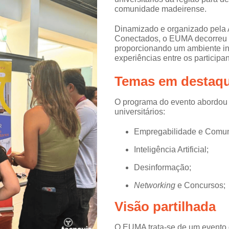
comunidade madeirense.
Dinamizado e organizado pela
Conectados, o EUMA decorreu n
proporcionando um ambiente ins
experiências entre os participan
Temas em destaq
O programa do evento abordou 
universitários:
Empregabilidade e Comun
Inteligência Artificial;
Desinformação;
Networking
e Concursos;
Visão partilhada
O EUMA trata-se de um evento q