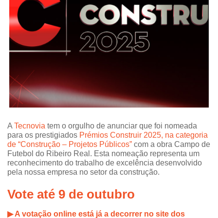
A
Tecnovia
tem o orgulho de anunciar que foi nomeada
para os prestigiados
Prémios Construir 2025, na categoria
de “Construção – Projetos Públicos”
com a obra Campo de
Futebol do Ribeiro Real. Esta nomeação representa um
reconhecimento do trabalho de excelência desenvolvido
pela nossa empresa no setor da construção.
Vote até 9 de outubro
▶
A votação online está já a decorrer no site dos