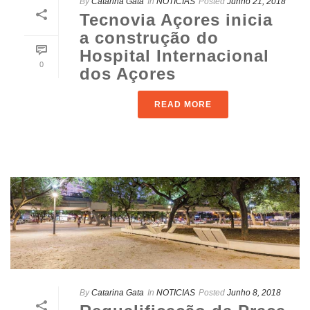
By
Catarina Gata
In
NOTICIAS
Posted
Junho 21, 2018
Tecnovia Açores inicia
a construção do
Hospital Internacional
0
dos Açores
READ MORE
By
Catarina Gata
In
NOTICIAS
Posted
Junho 8, 2018