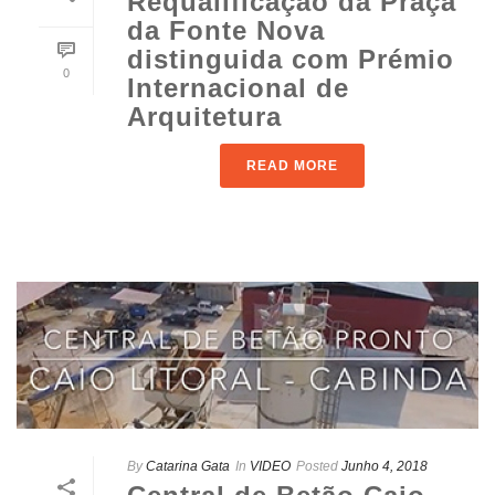
Requalificação da Praça
da Fonte Nova
distinguida com Prémio
0
Internacional de
Arquitetura
READ MORE
By
Catarina Gata
In
VIDEO
Posted
Junho 4, 2018