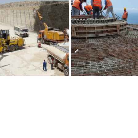
DO SADO
FUNCHAL – COTA 2
ruímos
,
Tecnovia
,
Obras de arte
Construímos
,
Tecnovia Madeira
,
Obras de arte
BILIZAÇÃO DE TALUDES
PARQUE EÓLICO 
-ESTRADA CHICHAOUA-
GRACIOSA
ARGANA
Construímos
,
Tecnovia Açores
,
Ob
Projetos Especiais
ímos
,
Tecnovia
,
T Internacional –
s
,
Obras de arte
,
Geotecnia e Pré-
Esforço