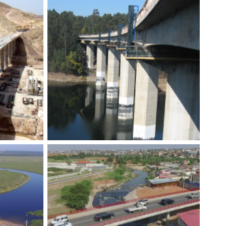
13 DA
PONTES SOBRE O RIO CRIZ I E
AOUA-
II
Construímos
,
Tecnovia
,
Obras de arte
,
Projetos
Especiais
nacional –
te