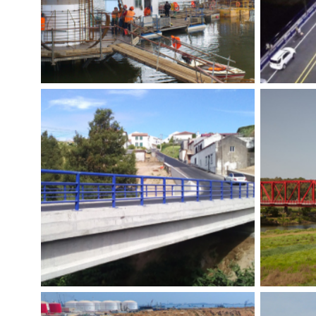
PONTES NO IP3 – CUNHEDO,
P
MORTÁGUA E SANTA COMBA
Construím
DÃO
Construímos
,
Tecnovia
,
Obras de arte
PONTE SOBRE A RIBEIRA DA
PONT