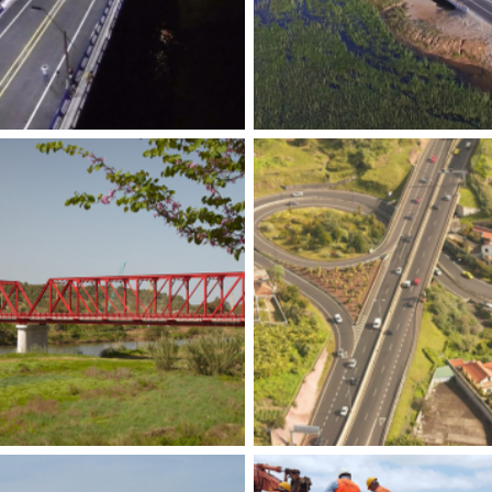
ONTE DE VENTANAS
PONTE SOBRE O RIO C
ACESSOS
os
,
Tecnovia Equador
,
Rodoviárias
,
Obras de arte
Construímos
,
Tecnovia Angola
,
R
Obras de arte
E DE SANTA MARGARIDA
CIRCULAR À CIDAD