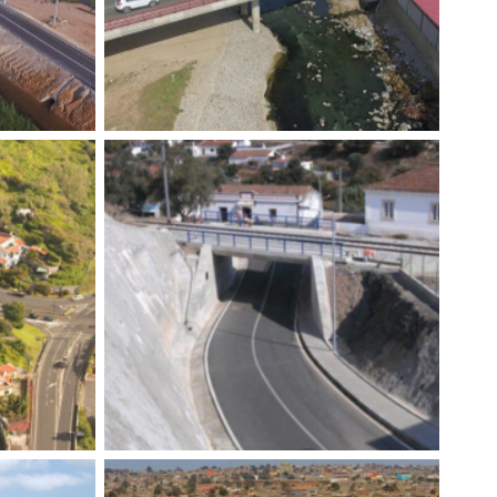
UITO E
NOVA PONTE SOBRE O RIO
CAMBAMBA – PONTE
MOLHADA
odoviárias
,
Construímos
,
Tecnovia Angola
,
Obras de arte
E DO
PASSAGENS DESNIVELADAS