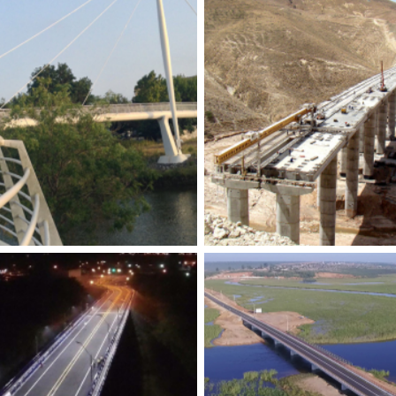
 PEDONAL SOBRE O RIO
VIADUTOS PK9 E PK 
MIRA
AUTOESTRADA CHICH
ARGANA
ruímos
,
Tecnovia
,
Obras de arte
Construímos
,
Tecnovia
,
T Inter
Marrocos
,
Obras de ar