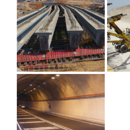
LOMBA
Construímos
,
Tecnovia Açores
,
Obras de arte
Const
PRÉ-ESFORÇO EM VIGAS DO
ESTA
TABULEIRO – VIADUTO DA
AUTO
PUMANGOL
Construímos
,
Tecnovia
,
Tecnovia Angola
,
Obras
Constru
de arte
,
Geotecnia e Pré-Esforço
Marroco