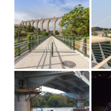
VIADUTO CICLOPEDONAL DE
PONTE
LIGAÇÃO DO AQUEDUTO À
CALÇADA DA QUINTINHA/
Const
CALÇADA DO BALAZAR
Construímos
,
Tecnovia
,
Obras de arte