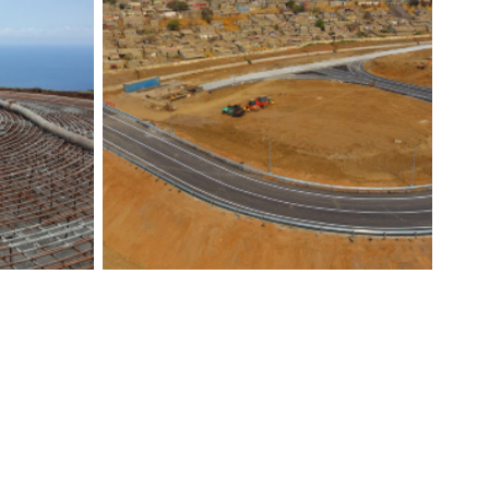
00
DE LINHAS FERROVIÁRIAS
Rodoviárias
,
Construímos
,
Tecnovia
,
Rodoviárias
,
Ferroviárias
,
Obras de arte
DA
ACESSO À ZONA PORTUÁRIA E
INDUSTRIAL DA PUMANGOL
ras de arte
,
Construímos
,
Tecnovia Angola
,
Rodoviárias
,
Obras de arte