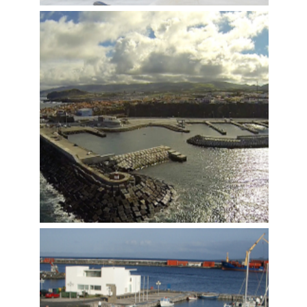
REQUALIFICAÇÃO E
REORDENAMENTO DA FRENTE
MARÍTIMA DA CIDADE DA HORTA –
1ª FASE
Construímos
,
Tecnovia Açores
,
Marítimas e Fluviais
,
Edificação - Construção e Reabilitação
AMPLIAÇÃO DO PORTO DE
PESCAS DE RABO DE PEIXE – SÃO
MIGUEL
Construímos
,
Tecnovia Açores
,
Marítimas e Fluviais