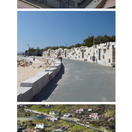
INSTALAÇÕES DA PROTEÇÃO
CIVIL DA MADEIRA
Construímos
,
Tecnovia Madeira
,
Marítimas e Fluviais
,
Edificação - Construção e Reabilitação
PASSEIO MARÍTIMO DE OEIRAS –
PAÇO DE ARCOS
Construímos
,
Tecnovia
,
Marítimas e Fluviais
,
Infraestruturas e Requalificação Urbana