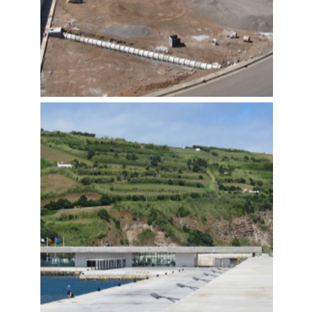
MODERNIZAÇÃO E EXPANSÃO DO
PORTO DA PRAIA – FASE II
Construímos
,
Tecnovia CV - Cabo Verde
,
Marítimas e
Fluviais