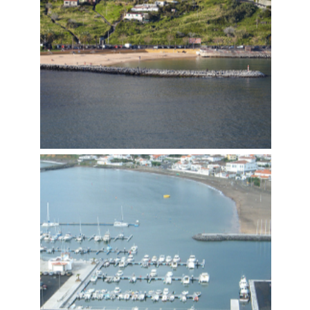
ZONA BALNEAR DO MACHICO
Construímos
,
Tecnovia Madeira
,
Marítimas e Fluviais