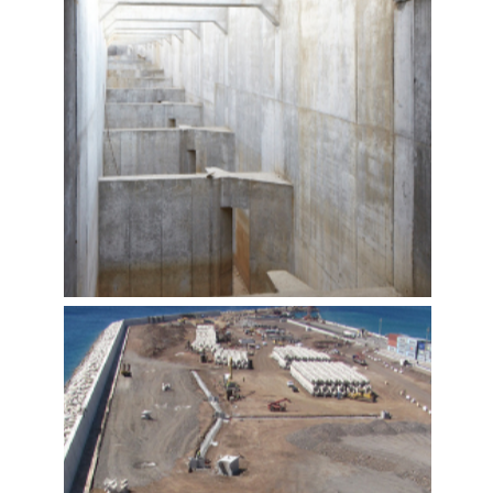
MARÍTIMO DE CRUZEIROS E
MARINA
Construímos
,
Tecnovia Açores
,
Marítimas e Fluviais
,
Edificação - Construção e Reabilitação
NOVA ESCADA DE PEIXES DO
AÇUDE-PONTE DE COIMBRA
Construímos
,
Tecnovia
,
Tecnovia Açores
,
Marítimas
e Fluviais