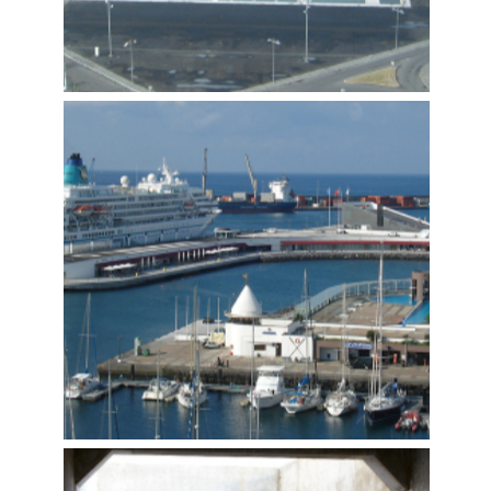
PORTO DA PRAIA DA VITÓRIA –
REABILITAÇÃO E
REORDENAMENTO
Construímos
,
Tecnovia Açores
,
Marítimas e Fluviais
,
Edificação - Construção e Reabilitação
PORTAS DO MAR – TERMINAL