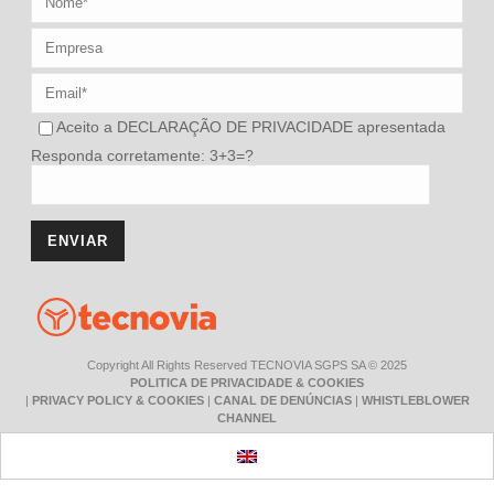
Aceito a
DECLARAÇÃO DE PRIVACIDADE
apresentada
Responda corretamente: 3+3=?
Copyright All Rights Reserved TECNOVIA SGPS SA © 2025
POLITICA DE PRIVACIDADE & COOKIES
|
PRIVACY POLICY & COOKIES
|
CANAL DE DENÚNCIAS
|
WHISTLEBLOWER
CHANNEL