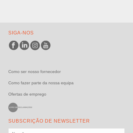
Misturas Betuminosas
,
Betão Pronto
,
Pré-Fabricados em Betão
,
Laboratório
,
Gestão de Resíduos
SIGA-NOS
Como ser nosso fornecedor
Como fazer parte da nossa equipa
Ofertas de emprego
SUBSCRIÇÃO DE NEWSLETTER