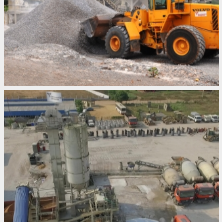
PROVÍNCIA DE MALANJE
Produtos e Serviços
,
Angola
,
Agregados
,
Misturas Betuminosas
,
Betão
Pronto
,
Pré-Fabricados em Betão