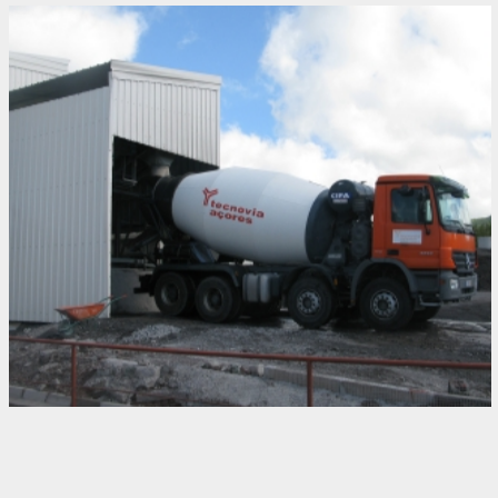
FLORES
Produtos e Serviços
,
Região Autónoma dos Açores
,
Agregados
,
Misturas Betuminosas
,
Betão Pronto
,
Pré-Fabricados em Betão
,
Laboratório
FAIAL
Produtos e Serviços
,
Região Autónoma dos Açores
,
Agregados
,