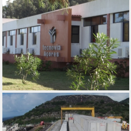
Produtos e Serviços
,
Região Autónoma dos Açores
,
Agregados
,
Misturas Betuminosas
,
Betão Pronto
,
Pré-Fabricados em Betão
,
Laboratório
,
Gestão de Resíduos
SÃO MIGUEL
Produtos e Serviços
,
Região Autónoma dos Açores
,
Agregados
,
Misturas Betuminosas
,
Betão Pronto
,
Pré-Fabricados em Betão
,
Laboratório
,
Gestão de Resíduos